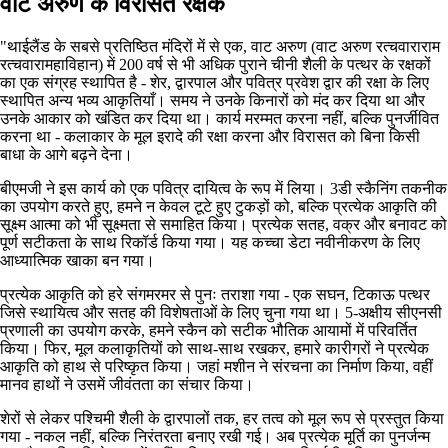
वाट अरुण के विरासत रक्षक
"थाईलैंड के सबसे प्रतिष्ठित मंदिरों में से एक, वाट अरुण (वाट अरुण रत्चवाराराम
रत्चवारामहाविहान) में 200 वर्ष से भी अधिक पुराने चीनी शैली के पत्थर के रक्षकों
का एक संग्रह स्थापित है - शेर, द्वारपाल और पवित्र प्रवेश द्वार की रक्षा के लिए
स्थापित अन्य भव्य आकृतियाँ। समय ने उनके किनारों को मंद कर दिया था और
उनके आकार को खंडित कर दिया था। कार्य मरम्मत करना नहीं, बल्कि पुनर्जीवित
करना था - कलाकार के मूल इरादे की रक्षा करना और विरासत को बिना किसी
बाधा के आगे बढ़ने देना।
बीएमजी ने इस कार्य को एक पवित्र दायित्व के रूप में लिया। 3डी स्कैनिंग तकनीक
का उपयोग करते हुए, हमने न केवल टूटे हुए टुकड़ों को, बल्कि प्रत्येक आकृति की
सूक्ष्म आत्मा को भी सूक्ष्मता से समाहित किया। प्रत्येक सतह, वक्र और बनावट को
पूर्ण सटीकता के साथ रिकॉर्ड किया गया। यह कच्चा डेटा नवीनीकरण के लिए
आध्यात्मिक खाका बन गया।
प्रत्येक आकृति को हरे संगमरमर से पुनः तराशा गया - एक सघन, टिकाऊ पत्थर
जिसे स्थायित्व और सतह की विशेषताओं के लिए चुना गया था। 5-अक्षीय सीएनसी
प्रणाली का उपयोग करके, हमने स्कैन को सटीक भौतिक आयामों में परिवर्तित
किया। फिर, मूल कलाकृतियों को साथ-साथ रखकर, हमारे कारीगरों ने प्रत्येक
आकृति को हाथ से परिष्कृत किया। जहां मशीन ने संरचना का निर्माण किया, वहीं
मानव हाथों ने उसमें जीवंतता का संचार किया।
शेरों से लेकर पश्चिमी शैली के द्वारपालों तक, हर तत्व को मूल रूप से प्रस्तुत किया
गया - नकल नहीं, बल्कि निरंतरता बनाए रखी गई। अब प्रत्येक मूर्ति का पुनर्जन्म