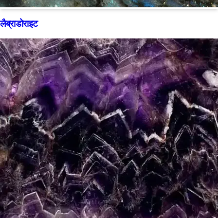
लैब्राडोराइट