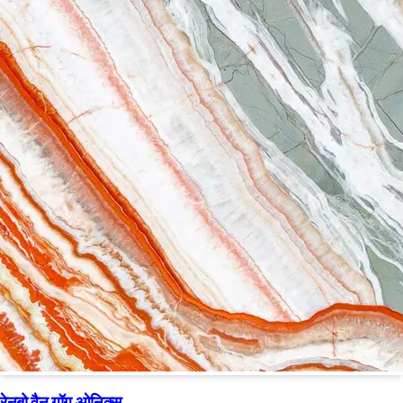
रेनबो वैन गॉग ओनिक्स