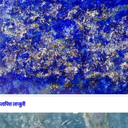
लापिस लाजुली