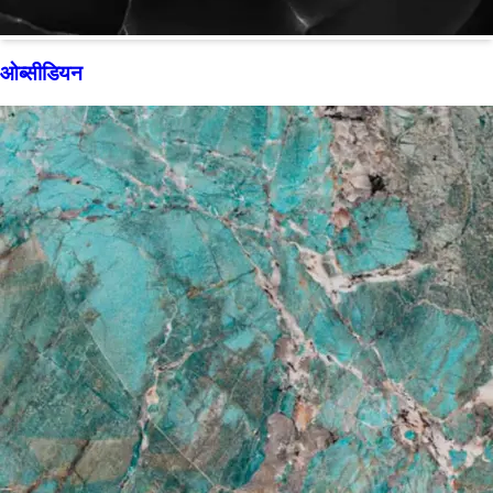
ओब्सीडियन