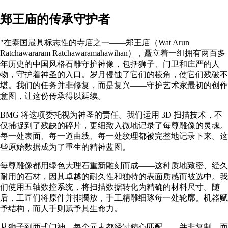
郑王庙的传承守护者
"在泰国最具标志性的寺庙之一——郑王庙（Wat Arun
Ratchawararam Ratchawaramahawihan），矗立着一组拥有两百多
年历史的中国风格石雕守护神像，包括狮子、门卫和庄严的人
物，守护着神圣的入口。岁月侵蚀了它们的棱角，使它们残破不
堪。我们的任务并非修复，而是复兴——守护艺术家最初的创作
意图，让这份传承得以延续。
BMG 将这项委托视为神圣的责任。我们运用 3D 扫描技术，不
仅捕捉到了残缺的碎片，更细致入微地记录了每尊雕像的灵魂。
每一处表面、每一道曲线、每一处纹理都被完整地记录下来。这
些原始数据成为了重生的精神蓝图。
每尊雕像都用绿色大理石重新雕刻而成——这种质地致密、经久
耐用的石材，因其卓越的耐久性和独特的表面质感而被选中。我
们使用五轴数控系统，将扫描数据转化为精确的材料尺寸。随
后，工匠们将原件并排摆放，手工精雕细琢每一处轮廓。机器赋
予结构，而人手则赋予其生命力。
从狮子到西式门神，每个元素都经过精心匹配——并非复制，而