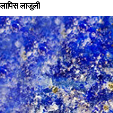
लापिस लाजुली