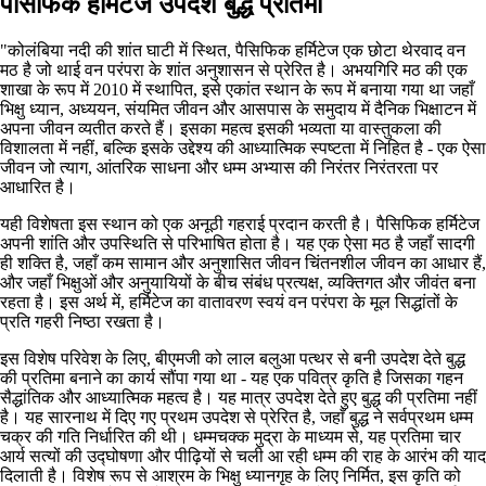
पैसिफिक हर्मिटेज उपदेश बुद्ध प्रतिमा
"कोलंबिया नदी की शांत घाटी में स्थित, पैसिफिक हर्मिटेज एक छोटा थेरवाद वन
मठ है जो थाई वन परंपरा के शांत अनुशासन से प्रेरित है। अभयगिरि मठ की एक
शाखा के रूप में 2010 में स्थापित, इसे एकांत स्थान के रूप में बनाया गया था जहाँ
भिक्षु ध्यान, अध्ययन, संयमित जीवन और आसपास के समुदाय में दैनिक भिक्षाटन में
अपना जीवन व्यतीत करते हैं। इसका महत्व इसकी भव्यता या वास्तुकला की
विशालता में नहीं, बल्कि इसके उद्देश्य की आध्यात्मिक स्पष्टता में निहित है - एक ऐसा
जीवन जो त्याग, आंतरिक साधना और धम्म अभ्यास की निरंतर निरंतरता पर
आधारित है।
यही विशेषता इस स्थान को एक अनूठी गहराई प्रदान करती है। पैसिफिक हर्मिटेज
अपनी शांति और उपस्थिति से परिभाषित होता है। यह एक ऐसा मठ है जहाँ सादगी
ही शक्ति है, जहाँ कम सामान और अनुशासित जीवन चिंतनशील जीवन का आधार हैं,
और जहाँ भिक्षुओं और अनुयायियों के बीच संबंध प्रत्यक्ष, व्यक्तिगत और जीवंत बना
रहता है। इस अर्थ में, हर्मिटेज का वातावरण स्वयं वन परंपरा के मूल सिद्धांतों के
प्रति गहरी निष्ठा रखता है।
इस विशेष परिवेश के लिए, बीएमजी को लाल बलुआ पत्थर से बनी उपदेश देते बुद्ध
की प्रतिमा बनाने का कार्य सौंपा गया था - यह एक पवित्र कृति है जिसका गहन
सैद्धांतिक और आध्यात्मिक महत्व है। यह मात्र उपदेश देते हुए बुद्ध की प्रतिमा नहीं
है। यह सारनाथ में दिए गए प्रथम उपदेश से प्रेरित है, जहाँ बुद्ध ने सर्वप्रथम धम्म
चक्र की गति निर्धारित की थी। धम्मचक्क मुद्रा के माध्यम से, यह प्रतिमा चार
आर्य सत्यों की उद्घोषणा और पीढ़ियों से चली आ रही धम्म की राह के आरंभ की याद
दिलाती है। विशेष रूप से आश्रम के भिक्षु ध्यानगृह के लिए निर्मित, इस कृति को