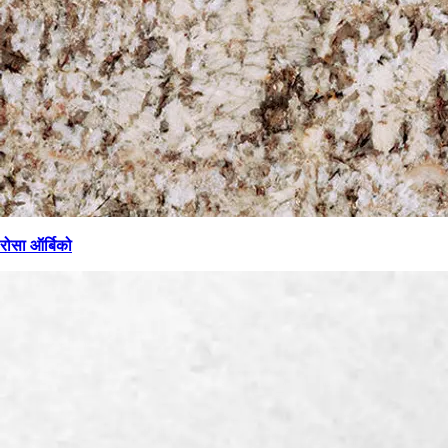
रोसा ऑर्बिको