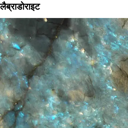
लैब्राडोराइट