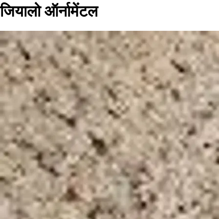
जियालो ऑर्नामेंटल