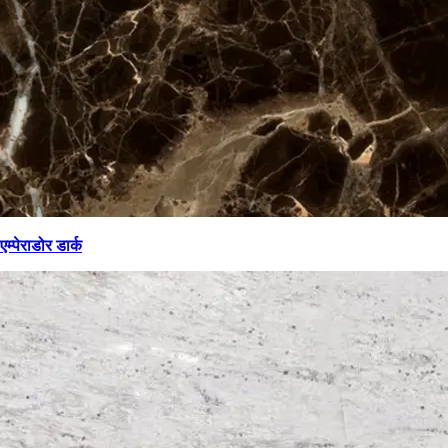
एम्पेराडोर डार्क