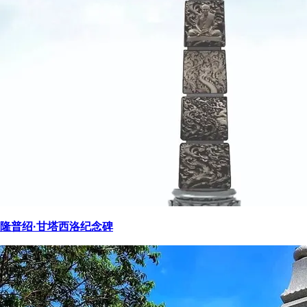
隆普绍·甘塔西洛纪念碑