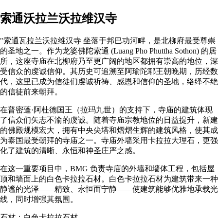
索通沃拉兰沃拉维汉寺
"索通瓦拉兰沃拉维汉寺 坐落于邦巴功河畔，是北柳府最受尊崇
的圣地之一。作为龙婆佛陀索通 (Luang Pho Phuttha Sothon) 的居
所，这座寺庙在北柳府乃至更广阔的地区都拥有崇高的地位，深
受信众的虔诚信仰。其历史可追溯至阿瑜陀耶王朝晚期，历经数
代，这里已成为信徒们虔诚祈祷、感恩和信仰的圣地，络绎不绝
的信徒前来朝拜。
在普密蓬·阿杜德国王（拉玛九世）的支持下，寺庙的建筑体现
了信众们矢志不渝的虔诚。随着寺庙宗教地位的日益提升，新建
的佛殿规模宏大，拥有中央尖塔和熠熠生辉的建筑风格，使其成
为泰国最受朝拜的寺庙之一。寺庙外墙采用卡拉拉大理石，更强
化了建筑的清晰、永恒和神圣庄严之感。
在这一重要项目中，BMG 负责寺庙的外墙和墙体工程，包括屋
顶和墙面上的白色卡拉拉石材。白色卡拉拉石材为建筑带来一种
静谧的光泽——精致、永恒而宁静——使建筑能够优雅地承载光
线，同时增强其氛围。
石材：白色卡拉拉石材