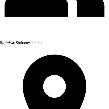
客户:
Wat Sothornvarararm