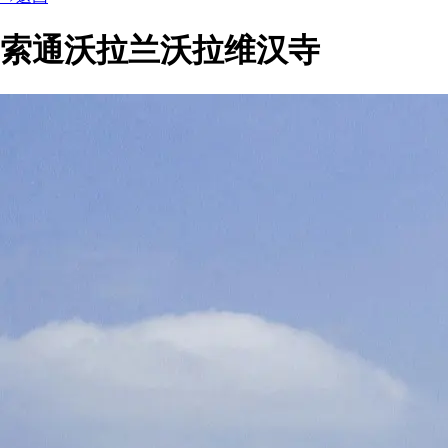
索通沃拉兰沃拉维汉寺