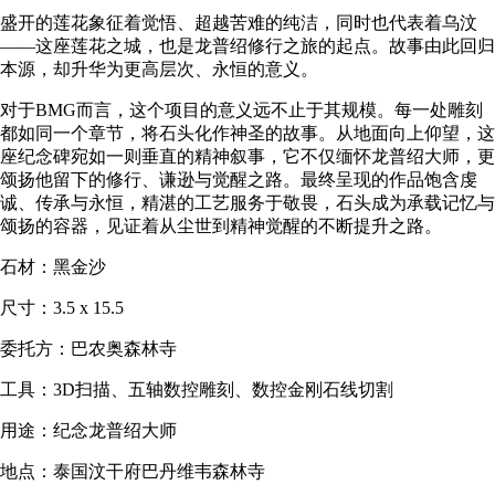
盛开的莲花象征着觉悟、超越苦难的纯洁，同时也代表着乌汶
——这座莲花之城，也是龙普绍修行之旅的起点。故事由此回归
本源，却升华为更高层次、永恒的意义。
对于BMG而言，这个项目的意义远不止于其规模。每一处雕刻
都如同一个章节，将石头化作神圣的故事。从地面向上仰望，这
座纪念碑宛如一则垂直的精神叙事，它不仅缅怀龙普绍大师，更
颂扬他留下的修行、谦逊与觉醒之路。最终呈现的作品饱含虔
诚、传承与永恒，精湛的工艺服务于敬畏，石头成为承载记忆与
颂扬的容器，见证着从尘世到精神觉醒的不断提升之路。
石材：黑金沙
尺寸：3.5 x 15.5
委托方：巴农奥森林寺
工具：3D扫描、五轴数控雕刻、数控金刚石线切割
用途：纪念龙普绍大师
地点：泰国汶干府巴丹维韦森林寺