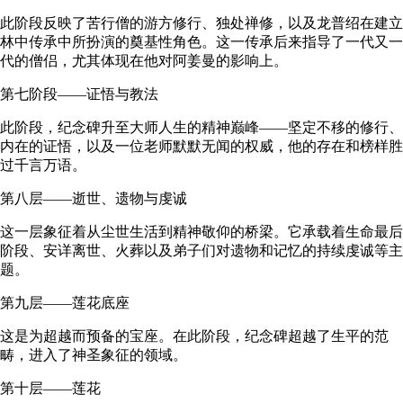
此阶段反映了苦行僧的游方修行、独处禅修，以及龙普绍在建立
林中传承中所扮演的奠基性角色。这一传承后来指导了一代又一
代的僧侣，尤其体现在他对阿姜曼的影响上。
第七阶段——证悟与教法
此阶段，纪念碑升至大师人生的精神巅峰——坚定不移的修行、
内在的证悟，以及一位老师默默无闻的权威，他的存在和榜样胜
过千言万语。
第八层——逝世、遗物与虔诚
这一层象征着从尘世生活到精神敬仰的桥梁。它承载着生命最后
阶段、安详离世、火葬以及弟子们对遗物和记忆的持续虔诚等主
题。
第九层——莲花底座
这是为超越而预备的宝座。在此阶段，纪念碑超越了生平的范
畴，进入了神圣象征的领域。
第十层——莲花