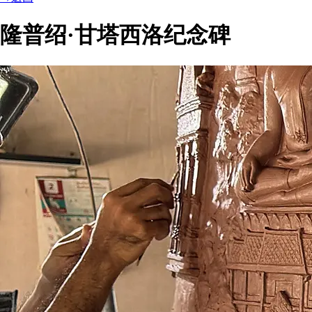
隆普绍·甘塔西洛纪念碑