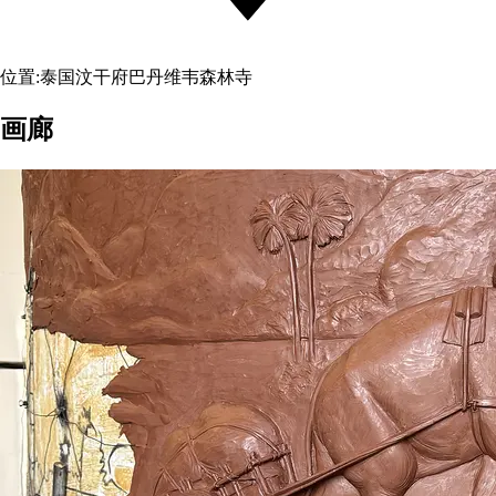
位置:
泰国汶干府巴丹维韦森林寺
画廊