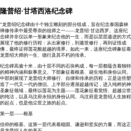
隆普绍·甘塔西洛纪念碑
"龙普绍纪念碑由十个独立雕刻的部分组成，旨在纪念泰国森林
禅修传承中最受尊崇的祖师之一——龙普绍·甘达西罗。这座纪
念碑并非仅以单一形象来纪念他的一生，而是以层层递进的方式
展现了他的修行历程：从出家修行，到遁世修行，再到证悟成
佛，最终证得莲花般超越的境界。如此一来，这座纪念碑象征着
龙普绍大师的一生、德行及其不朽的传承。
纪念碑高逾十米，由十层不同的石块构成，每一层都蕴含着独特
的精神内涵和叙事意义。下部象征着根基、诞生地和身份认同。
中部则展现了龙普绍大师修行、自律和传承的历程，正是这些塑
造了一代又一代的僧侣。上半部分逐渐超越传记，进入纯粹的神
圣象征领域，最终以莲花为主题——莲花象征着觉悟、超越尘世
的纯洁，以及乌汶府永恒的身份认同。乌汶府是龙普绍人生旅程
的起点，也是他尘世之旅的起点。
第一层——根基
信仰的根基。这第一层代表着稳固、谦逊和坚实的力量，而这正
是龙普绍人生的基石。