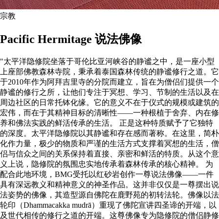
宗教
Pacific Hermitage 说法佛像
"太平洋隐修院坐落于哥伦比亚河峡谷的静谧之中，是一座小型
上座部佛教森林寺院，秉承着泰国森林传统的静谧修行之道。它
于2010年作为阿拜吉里寺的分院而建立，旨在为僧侣们提供一个
静谧的修行之所，让他们专注于冥想、学习、节制的生活以及在
周边社区的日常托钵化缘。它的意义不在于仪式的规模或建筑的
宏伟，而在于其精神目标的清晰性——一种根植于舍弃、内在修
养和佛法实践的鲜活传承的生活。 正是这种特质赋予了它独特
的深度。太平洋隐修院以其静谧和存在感而著称。在这里，简朴
化作力量，极少的物质和严谨的生活方式支撑着冥想的生活，僧
侣与信众之间的关系保持着直接、亲密和鲜活的特质。从这个意
义上说，隐修院的氛围忠实地传承着森林传承的核心精神。 为
配合此地环境，BMG受托以红砂岩创作一尊说法佛像——一件
具有深远教义和精神意义的神圣作品。这并非仅仅是一尊摆出说
法姿势的佛像，其造型源自佛陀在鹿野苑的初转法轮。佛像以法
轮印（Dhammacakka mudrā）重现了佛陀宣讲四圣谛的开端，以
及世代相传的修行之道的开端。这尊佛像专为隐修院的僧侣静修