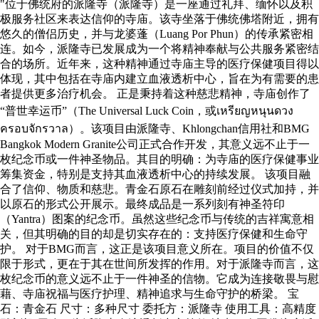
"位于佛统府的派隆寺（派隆寺）是一座通过礼拜、缅怀以及积
极服务社区来表达信仰的寺庙。该寺坐落于佛统佛塔附近，拥有
悠久的僧侣历史，并与龙婆蓬（Luang Por Phun）的传承紧密相
连。如今，派隆寺已发展成为一个将精神奉献与公共服务紧密结
合的场所。近年来，这种精神通过寺庙主导的医疗保健项目得以
体现，其中包括在寺庙内建立血液透析中心，旨在为有需要的患
者提供更多治疗机会。 正是秉持着这种慈悲精神，寺庙创作了
“普世幸运币”（The Universal Luck Coin，或เหรียญหนุนดวง
ครอบจักรวาล）。该项目由派隆寺、Khlongchan信用社和BMG
Bangkok Modern Granite公司正式合作开发，其意义远不止于一
枚纪念币或一件神圣物品。其目的明确：为寺庙的医疗保健事业
筹集资金，特别是支持其血液透析中心的持续发展。 该项目融
合了信仰、物质和慈悲。青金石原石在雕刻前经过仪式加持，并
以原石的形式公开展示。最终成品是一系列刻有神圣符印
（Yantra）图案的纪念币。虽然这些纪念币与传统的吉祥寓意相
关，但其明确的目的却是切实存在的：支持医疗保健和生命守
护。 对于BMG而言，这正是该项目意义所在。项目的价值不仅
限于形式，更在于其在世间所发挥的作用。对于派隆寺而言，这
枚纪念币的意义远不止于一件神圣的信物。它成为连接敬畏与慰
藉、寺庙祝福与医疗护理、精神追求与生命守护的桥梁。 宝
石：青金石 尺寸：多种尺寸 委托方：派隆寺 使用工具：高精度