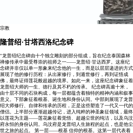
宗教
隆普绍·甘塔西洛纪念碑
"龙普绍纪念碑由十个独立雕刻的部分组成，旨在纪念泰国森林
禅修传承中最受尊崇的祖师之一——龙普绍·甘达西罗。这座纪
念碑并非仅以单一形象来纪念他的一生，而是以层层递进的方式
展现了他的修行历程：从出家修行，到遁世修行，再到证悟成
佛，最终证得莲花般超越的境界。如此一来，这座纪念碑象征着
龙普绍大师的一生、德行及其不朽的传承。 纪念碑高逾十米，
由十层不同的石块构成，每一层都蕴含着独特的精神内涵和叙事
意义。下部象征着根基、诞生地和身份认同。中部则展现了龙普
绍大师修行、自律和传承的历程，正是这些塑造了一代又一代的
僧侣。上半部分逐渐超越传记，进入纯粹的神圣象征领域，最终
以莲花为主题——莲花象征着觉悟、超越尘世的纯洁，以及乌汶
府永恒的身份认同。乌汶府是龙普绍人生旅程的起点，也是他尘
世之旅的起点。 第一层——根基 信仰的根基。这第一层代表着