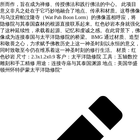
所而作，旨在成为禅修、传授佛法和践行佛法的中心。 此项目
意义非凡之处在于它巧妙地融合了地点、传承和材质。这尊佛像
与乌汶府帕汶隆寺（Wat Pah Boon Lorm）的佛像遥相呼应，将
隐修院与其泰国森林的根源直接联系起来。红色砂岩本身就强化
了这种延续性，承载着起源、记忆和虔诚之感。在此背景下，佛
像成为连接泰国与太平洋隐修院的桥梁。 BMG 通过材质、造型
和敬畏之心，力求赋予佛教历史上这一神圣时刻以永恒的意义，
同时致敬至今仍在维系着这一神圣时刻的修行生活。 材质：红
色砂岩 尺寸：2.3x1.2x0.9 客户：太平洋隐修院 工具：五轴数控
雕刻和手工精修 用途：连接寺庙与其泰国渊源 地点：美国华盛
顿州怀特萨蒙太平洋隐修院"