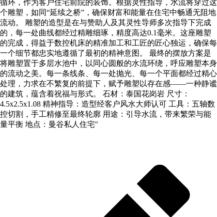
循环，作为客户住宅前院的装饰。根据灵性指导，水流将穿过这
个雕塑，如同“延续之桥”，确保财富和能量在住宅中畅通无阻地
流动。 雕塑的造型是在与赞助人及其灵性导师多次指导下完成
的，每一处曲线都经过精雕细琢，精度高达0.1毫米。这座雕塑
的完成，得益于数控机床的精准加工和工匠的匠心独运，确保每
一个细节都忠实地遵循了最初的精神意图。 最终的摆放方案是
将雕塑置于多层水池中，以同心圆般的水流环绕，呼应雕塑本身
的流动之美。每一条线条、每一处抛光、每一个平面都经过精心
处理，力求在不繁复的前提下，赋予雕塑以存在感——一种静谧
的建筑，蕴含着祝福与形式。 石材：泰国花岗岩 尺寸：
4.5x2.5x1.08 精神指导：造型经客户风水大师认可 工具：五轴数
控切割，手工精修至最终轮廓 用途：引导水流，带来繁荣与能
量平衡 地点：曼谷私人住宅"