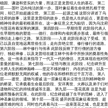
稳固、谦逊和坚实的力量，而这正是龙普绍人生的基石。 第二
层——莲叶 迈向纯洁的第一步。莲叶象征着生命依然扎根于世
间，却已开始超越尘世。 第三层——起源之城 这部分讲述了乌
汶府的故事，这里是龙普绍的故乡，也是他人生的起点，更是他
精神传承的最初根基所在。这一象征意义尤为贴切，因为乌汶府
与莲花有着深厚的渊源。 第四阶段——早期培育 此阶段代表人
生早期性格的塑造——德行、自律和内省的逐步形成，最终引领
僧侣走上修行之路。 第五阶段——入道 此阶段表达了受戒、克
己以及自觉地远离世俗生活，走向弃绝尘世、修行修行的道路。
第六阶段——林中修行与传承 此阶段反映了苦行僧的游方修
行、独处禅修，以及龙普绍在建立林中传承中所扮演的奠基性角
色。这一传承后来指导了一代又一代的僧侣，尤其体现在他对阿
姜曼的影响上。 第七阶段——证悟与教法 此阶段，纪念碑升至
大师人生的精神巅峰——坚定不移的修行、内在的证悟，以及一
位老师默默无闻的权威，他的存在和榜样胜过千言万语。 第八
层——逝世、遗物与虔诚 这一层象征着从尘世生活到精神敬仰
的桥梁。它承载着生命最后阶段、安详离世、火葬以及弟子们对
遗物和记忆的持续虔诚等主题。 第九层——莲花底座 这是为超
越而预备的宝座。在此阶段，纪念碑超越了生平的范畴，进入了
神圣象征的领域。 第十层——莲花 盛开的莲花象征着觉悟、超
越苦难的纯洁，同时也代表着乌汶——这座莲花之城，也是龙普