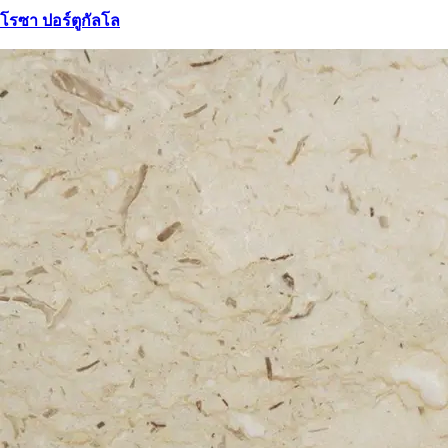
โรซา ปอร์ตูกัลโล