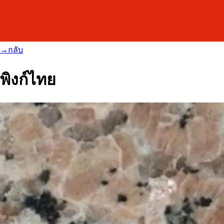
→
กลับ
พิงก์ไทย