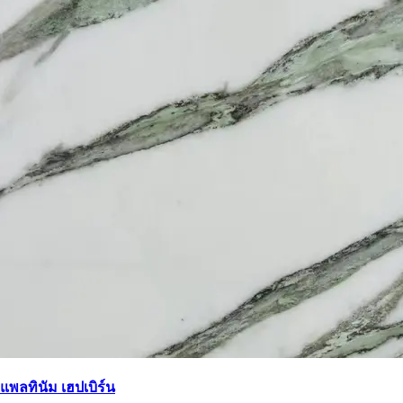
แพลทินัม เฮปเบิร์น