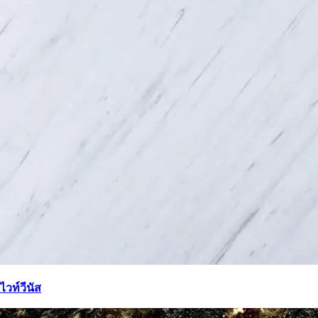
ไวท์วีนัส